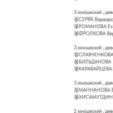
3 юношеский , дев
🥇СЕРЯК Варвара
🥈РОМАНОВА Екат
🥉ФРОЛКОВА Веро
3 юношеский , дев
🥇СЛАВЧЕНКОВА Л
🥈БИЛЬДАНОВА Ра
🥉КАРАВАЙЦЕВА С
3 юношеский , дев
🥇МАННАНОВА Ел
🥈ХИСАМУТДИНОВА
2 юношеский , дев