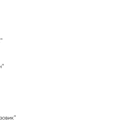
"
н"
зовик"