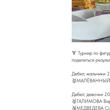
🏅 Турнир по фиг
поделиться резуль
Дебют, мальчики 
🥇МАЛЁВАННЫЙ Дм
Дебют, девочки 202
🥇ГАЛИМОВА Варв
🥈МЕДВЕДЕВА Соф