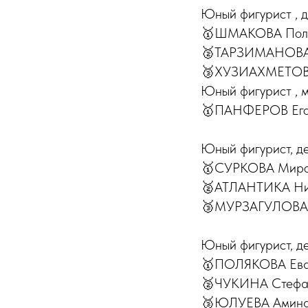
Юный фигурист , 
🥇ШМАКОВА Полин
🥈ТАРЗИМАНОВA Э
🥉ХУЗИАХМЕТОВА 
Юный фигурист , 
🥇ПАНФЕРОВ Его
Юный фигурист, д
🥇СУРКОВА Мирос
🥈АТЛАНТИКА Ни
🥉МУРЗАГУЛОВА С
Юный фигурист, де
🥇ПОЛЯКОВА Ева 
🥈ЧУКИНА Стефан
🥉ЮЛУЕВА Амина 