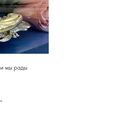
 и мы рады
"