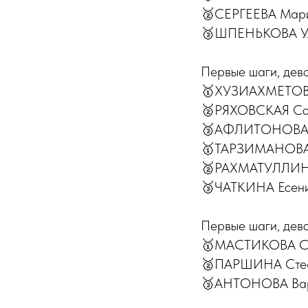
🥈СЕРГЕЕВА Мари
🥉ШПЕНЬКОВА Уль
Первые шаги, дев
🥇ХУЗИАХМЕТОВА 
🥈РЯХОВСКАЯ Соф
🥉АФЛИТОНОВА Ми
🥇ТАРЗИМАНОВА Э
🥈РАХМАТУЛЛИНА
🥉ЧАТКИНА Есени
Первые шаги, дево
🥇МАСТИКОВА Соф
🥈ПАРШИНА Стефа
🥉АНТОНОВА Варв