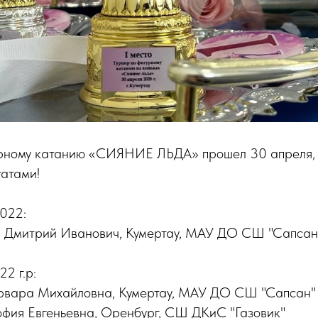
урному катанию «СИЯНИЕ ЛЬДА» прошел 30 апреля,
татами!
2022:
итрий Иванович, Кумертау, МАУ ДО СШ "Сапсан
2 г.р:
ара Михайловна, Кумертау, МАУ ДО СШ "Сапсан"
ия Евгеньевна, Оренбург, СШ ДКиС "Газовик"