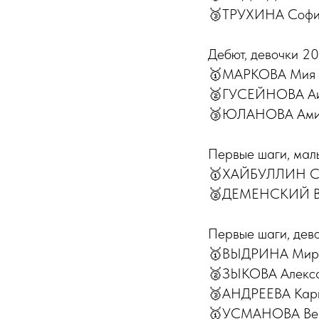
🥉ТРУХИНА София
Дебют, девочки 202
🥇МАРКОВА Мия М
🥈ГУСЕЙНОВА Аид
🥉ЮЛАНОВА Амина
Первые шаги, мал
🥇ХАЙБУЛЛИН Сул
🥈ДЕМЕНСКИЙ Вла
Первые шаги, дево
🥇ВЫДРИНА Миро
🥈ЗЫКОВА Алекса
🥉АНДРЕЕВА Кар
🥇УСМАНОВА Веро