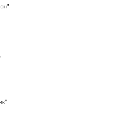
ан"
"
ик"
"