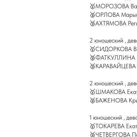
🥇МОРОЗОВА Варв
🥈ОРЛОВА Марьян
🥉АХТЯМОВА Реги
2 юношеский , дев
🥇СИДОРКОВА Вал
🥈ФАТКУЛЛИНА Са
🥉КАРАВАЙЦЕВА П
2 юношеский , дев
🥇ШМАКОВА Екате
🥈БАЖЕНОВА Крис
1 юношеский , дев
🥇ТОКАРЕВА Екат
🥈ЧЕТВЕРГОВА По