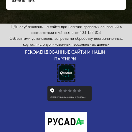
желающих.
ПДн опубликованы на сайте при наличии правовых оснований в
соответствии с ч.1 ст.6 и ст 10.1 152 ФЗ.
Субъектами установлены запреты на обработку неограниченным
кругом лиц опубликованных персональных данных
РЕКОМЕНДОВАННЫЕ САЙТЫ И НАШИ
ПАРТНЕРЫ