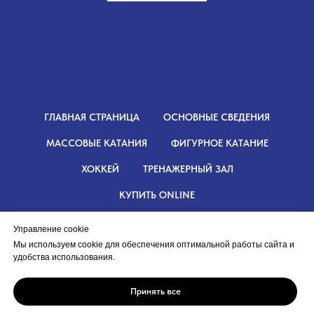
ГЛАВНАЯ СТРАНИЦА
ОСНОВНЫЕ СВЕДЕНИЯ
МАССОВЫЕ КАТАНИЯ
ФИГУРНОЕ КАТАНИЕ
ХОККЕЙ
ТРЕНАЖЕРНЫЙ ЗАЛ
КУПИТЬ ONLINE
Управление cookie
Мы используем cookie для обеспечения оптимальной работы сайта и
удобства использования.
© МАУ ДО СШ "Сапсан"
Чтобы сделать ваш опыт на сайте лучше: сохраняем
Принять все
453300, Республика Башкортостан,
настройки, анализируем трафик и подбираем
г. Кумертау, ул. Карла Маркса, здание 2Б